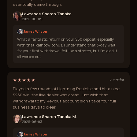
eventually came through.
Lawrence Sharon Tanaka
2026-06-09
James Wilson
What a fantastic return on your $50 deposit, especially
with that Rainbow bonus. I understand that 3-day wait
for your first withdrawal felt like a stretch, but I'm glad it
all worked out.
★★★★★
✓ सत्यापित
Played a few rounds of Lightning Roulette and hit a nice
$250 win, the live dealer was great. Just wish that
withdrawal to my Revolut account didn't take four full
business days to clear.
Lawrence Sharon Tanaka M.
2026-06-03
James Wilson