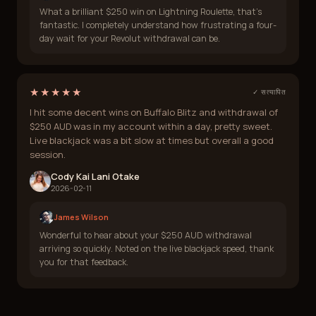
What a brilliant $250 win on Lightning Roulette, that's
fantastic. I completely understand how frustrating a four-
day wait for your Revolut withdrawal can be.
★★★★★
✓ सत्यापित
I hit some decent wins on Buffalo Blitz and withdrawal of
$250 AUD was in my account within a day, pretty sweet.
Live blackjack was a bit slow at times but overall a good
session.
Cody Kai Lani Otake
2026-02-11
James Wilson
Wonderful to hear about your $250 AUD withdrawal
arriving so quickly. Noted on the live blackjack speed, thank
you for that feedback.