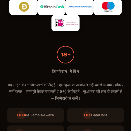
18+
जिम्मेदार गेमिंग
Le Bandit सहायता
यह साइट केवल जानकारी के लिए है। हम जुआ का आयोजन नहीं करते या दांव स्वीकार
ऑनलाइन — ~1 मिनट में जवाब
नहीं करते। सामग्री केवल वयस्कों (18+) के लिए है। जुआ नशे की लत हो सकती है
— जिम्मेदारी से खेलें।
BeGambleAware
GamCare
BGA
GC