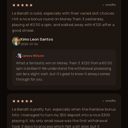
★★★★★
✓ सत्यापित
Le Bandit is solid, especially with their varied slot choices.
I hit a nice bonus round on Money Train 3 yesterday,
playing at €0.50 a spin, and walked away with €120 after a
good streak.
Kimo Leon Santos
2026-01-04
James Wilson
What a fantastic win on Money Train 3, €120 from a €0.50
spin is brilliant! We understand the withdrawal processing
can be a slight wait, but it's good to know it always comes
through for you.
★★★★★
✓ सत्यापित
Le Bandit is pretty fun, especially when the Rainbow bonus
hits; I managed to turn my $50 deposit into a nice $300
playing it. My only small issue was the first withdrawal
took 3 days to process which felt a bit slow, but it