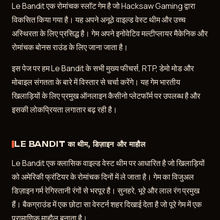
Le Bandit एक रोमांचक स्लॉट गेम है जो Hacksaw Gaming द्वारा
बेट रेंज और बैंकरोल प्रबंधन
06
विकसित किया गया है। यह अपने अनूठे वाइल्ड वेस्ट थीम और उच्च
डेमो मोड: Le Bandit मुफ्त में खेलें
07
अस्थिरता के लिए प्रसिद्ध है। गेम अपने इनोवेटिव मल्टीप्लायर मैकेनिक और
रोमांचक बोनस राउंड के लिए जाना जाता है।
ग्राफिक्स, साउंड और मोबाइल वर्जन
08
Le Bandit कहाँ खेलें
09
इस पेज पर हम Le Bandit के सभी मुख्य फीचर्स, RTP, डेमो मोड और
Le Bandit के समान स्लॉट्स
10
मोबाइल संगतता के बारे में विस्तार से चर्चा करेंगे। यह गेम भारतीय
विशेषज्ञ निर्णय
11
खिलाड़ियों के लिए प्रमुख ऑनलाइन कैसीनो प्लेटफॉर्म पर उपलब्ध है और
इसकी लोकप्रियता लगातार बढ़ रही है।
Le Bandit के लिए स्लॉट विनिर्देश
12
अक्सर पूछे जाने वाले प्रश्न
13
खिलाड़ी समीक्षा
14
LE BANDIT का थीम, डिज़ाइन और माहौल
अक्सर पूछे जाने वाले प्रश्न
15
Le Bandit एक क्लासिक वाइल्ड वेस्ट थीम पर आधारित है जो खिलाड़ियों
को अमेरिकी फ्रंटियर के रोमांचक दिनों में ले जाता है। गेम का विजुअल
डिज़ाइन गर्म रेगिस्तानी रंगों से भरपूर है। सुनहरे, भूरे और लाल रंग प्रमुख
हैं। बैकग्राउंड में एक छोटा सा वेस्टर्न शहर दिखाई देता है जो पूरे गेम में एक
प्रामाणिक माहौल बनाता है।